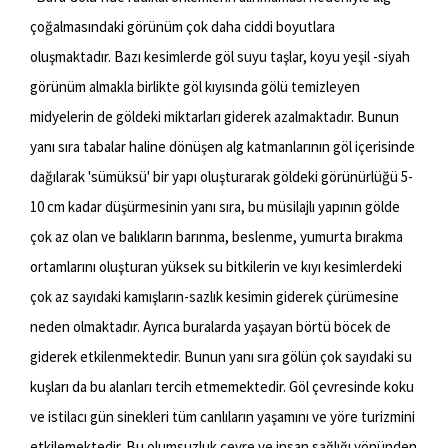
çoğalmasındaki görünüm çok daha ciddi boyutlara
oluşmaktadır. Bazı kesimlerde göl suyu taşlar, koyu yeşil -siyah
görünüm almakla birlikte göl kıyısında gölü temizleyen
midyelerin de göldeki miktarları giderek azalmaktadır. Bunun
yanı sıra tabalar haline dönüşen alg katmanlarının göl içerisinde
dağılarak 'sümüksü' bir yapı oluşturarak göldeki görünürlüğü 5-
10 cm kadar düşürmesinin yanı sıra, bu müsilajlı yapının gölde
çok az olan ve balıkların barınma, beslenme, yumurta bırakma
ortamlarını oluşturan yüksek su bitkilerin ve kıyı kesimlerdeki
çok az sayıdaki kamışların-sazlık kesimin giderek çürümesine
neden olmaktadır. Ayrıca buralarda yaşayan börtü böcek de
giderek etkilenmektedir. Bunun yanı sıra gölün çok sayıdaki su
kuşları da bu alanları tercih etmemektedir. Göl çevresinde koku
ve istilacı gün sinekleri tüm canlıların yaşamını ve yöre turizmini
etkilemektedir. Bu olumsuzluk çevre ve insan sağlığı yönünden