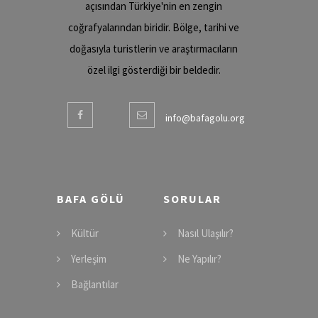
açısından Türkiye'nin en zengin
coğrafyalarından biridir. Bölge, tarihi ve
doğasıyla turistlerin ve araştırmacıların
özel ilgi gösterdiği bir beldedir.
info@bafagolu.org
BAFA GÖLÜ
SORULAR
Kültür
Nasıl Ulaşılır?
Yerleşim
Ne Yapılır?
Bağlantılar