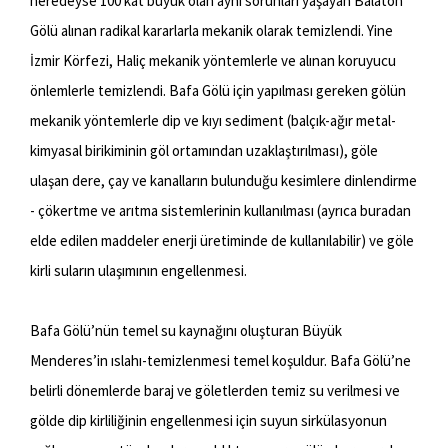
neredeyse 100 kat büyük olan aynı sorunları yaşayan Balaton
Gölü alınan radikal kararlarla mekanik olarak temizlendi. Yine
İzmir Körfezi, Haliç mekanik yöntemlerle ve alınan koruyucu
önlemlerle temizlendi. Bafa Gölü için yapılması gereken gölün
mekanik yöntemlerle dip ve kıyı sediment (balçık-ağır metal-
kimyasal birikiminin göl ortamından uzaklaştırılması), göle
ulaşan dere, çay ve kanalların bulunduğu kesimlere dinlendirme
- çökertme ve arıtma sistemlerinin kullanılması (ayrıca buradan
elde edilen maddeler enerji üretiminde de kullanılabilir) ve göle
kirli suların ulaşımının engellenmesi.
Bafa Gölü’nün temel su kaynağını oluşturan Büyük
Menderes’in ıslahı-temizlenmesi temel koşuldur. Bafa Gölü’ne
belirli dönemlerde baraj ve göletlerden temiz su verilmesi ve
gölde dip kirliliğinin engellenmesi için suyun sirkülasyonun