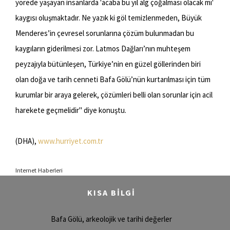
yörede yaşayan insanlarda 'acaba bu yıl alg çoğalması olacak mı'
kaygısı oluşmaktadır. Ne yazık ki göl temizlenmeden, Büyük
Menderes’in çevresel sorunlarına çözüm bulunmadan bu
kaygıların giderilmesi zor. Latmos Dağları’nın muhteşem
peyzajıyla bütünleşen, Türkiye’nin en güzel göllerinden biri
olan doğa ve tarih cenneti Bafa Gölü’nün kurtarılması için tüm
kurumlar bir araya gelerek, çözümleri belli olan sorunlar için acil
harekete geçmelidir" diye konuştu.
(DHA),
www.hurriyet.com.tr
Internet Haberleri
KISA BİLGİ
Bafa Gölü, arkeolojik ve tarihi değerler