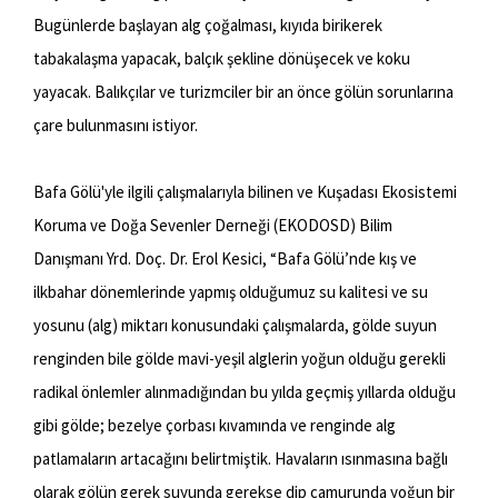
Bugünlerde başlayan alg çoğalması, kıyıda birikerek
tabakalaşma yapacak, balçık şekline dönüşecek ve koku
yayacak. Balıkçılar ve turizmciler bir an önce gölün sorunlarına
çare bulunmasını istiyor.
Bafa Gölü'yle ilgili çalışmalarıyla bilinen ve Kuşadası Ekosistemi
Koruma ve Doğa Sevenler Derneği (EKODOSD) Bilim
Danışmanı Yrd. Doç. Dr. Erol Kesici, “Bafa Gölü’nde kış ve
ilkbahar dönemlerinde yapmış olduğumuz su kalitesi ve su
yosunu (alg) miktarı konusundaki çalışmalarda, gölde suyun
renginden bile gölde mavi-yeşil alglerin yoğun olduğu gerekli
radikal önlemler alınmadığından bu yılda geçmiş yıllarda olduğu
gibi gölde; bezelye çorbası kıvamında ve renginde alg
patlamaların artacağını belirtmiştik. Havaların ısınmasına bağlı
olarak gölün gerek suyunda gerekse dip çamurunda yoğun bir