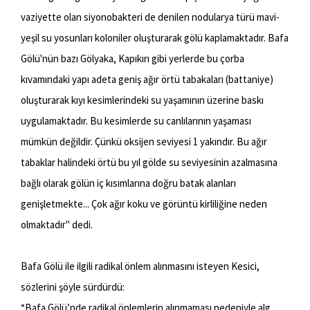
vaziyette olan siyonobakteri de denilen nodularya türü mavi-
yeşil su yosunları koloniler oluşturarak gölü kaplamaktadır. Bafa
Gölü'nün bazı Gölyaka, Kapıkırı gibi yerlerde bu çorba
kıvamındaki yapı adeta geniş ağır örtü tabakaları (battaniye)
oluşturarak kıyı kesimlerindeki su yaşamının üzerine baskı
uygulamaktadır. Bu kesimlerde su canlılarının yaşaması
mümkün değildir. Çünkü oksijen seviyesi 1 yakındır. Bu ağır
tabaklar halindeki örtü bu yıl gölde su seviyesinin azalmasına
bağlı olarak gölün iç kısımlarına doğru batak alanları
genişletmekte... Çok ağır koku ve görüntü kirliliğine neden
olmaktadır" dedi.
Bafa Gölü ile ilgili radikal önlem alınmasını isteyen Kesici,
sözlerini şöyle sürdürdü:
“Bafa Gölü’nde radikal önlemlerin alınmaması nedeniyle alg