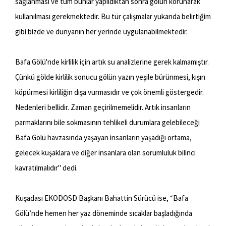
sağlanması ve tüm bunlar yapıldıktan sonra gölün korunarak
kullanılması gerekmektedir. Bu tür çalışmalar yukarıda belirtiğim
gibi bizde ve dünyanın her yerinde uygulanabilmektedir.
Bafa Gölü'nde kirlilik için artık su analizlerine gerek kalmamıştır.
Çünkü gölde kirlilik sonucu gölün yazın yeşile bürünmesi, kışın
köpürmesi kirliliğin dışa vurmasıdır ve çok önemli göstergedir.
Nedenleri bellidir. Zaman geçirilmemelidir. Artık insanların
parmaklarını bile sokmasının tehlikeli durumlara gelebileceği
Bafa Gölü havzasında yaşayan insanların yaşadığı ortama,
gelecek kuşaklara ve diğer insanlara olan sorumluluk bilinci
kavratılmalıdır" dedi.
Kuşadası EKODOSD Başkanı Bahattin Sürücü ise, “Bafa
Gölü’nde hemen her yaz döneminde sıcaklar başladığında